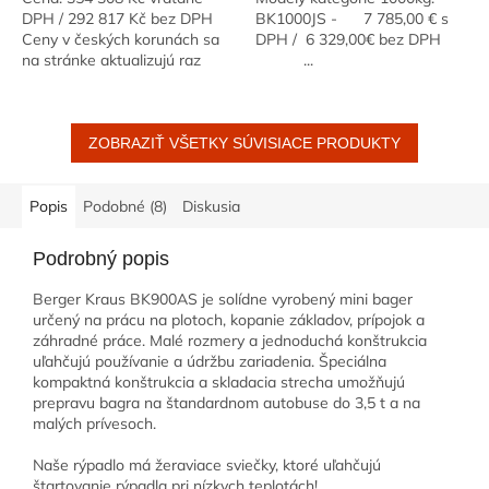
DPH / 292 817 Kč bez DPH
BK1000JS - 7 785,00 € s
Ceny v českých korunách sa
DPH / 6 329,00€ bez DPH
na stránke aktualizujú raz
...
mesačne. Prerátavajú sa
podľa kurzu podla NBS z ceny
bez...
ZOBRAZIŤ VŠETKY SÚVISIACE PRODUKTY
Popis
Podobné (8)
Diskusia
Podrobný popis
Berger Kraus BK900AS je solídne vyrobený mini bager
určený na prácu na plotoch, kopanie základov, prípojok a
záhradné práce. Malé rozmery a jednoduchá konštrukcia
uľahčujú používanie a údržbu zariadenia. Špeciálna
kompaktná konštrukcia a skladacia strecha umožňujú
prepravu bagra na štandardnom autobuse do 3,5 t a na
malých prívesoch.
Naše rýpadlo má žeraviace sviečky, ktoré uľahčujú
štartovanie rýpadla pri nízkych teplotách!