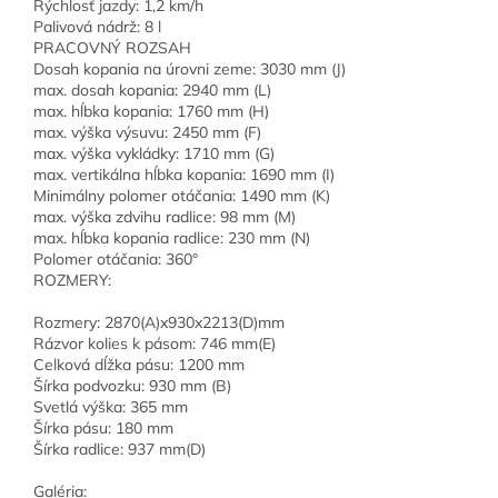
Rýchlosť jazdy: 1,2 km/h
Palivová nádrž: 8 l
PRACOVNÝ ROZSAH
Dosah kopania na úrovni zeme: 3030 mm (J)
max. dosah kopania: 2940 mm (L)
max. hĺbka kopania: 1760 mm (H)
max. výška výsuvu: 2450 mm (F)
max. výška vykládky: 1710 mm (G)
max. vertikálna hĺbka kopania: 1690 mm (I)
Minimálny polomer otáčania: 1490 mm (K)
max. výška zdvihu radlice: 98 mm (M)
max. hĺbka kopania radlice: 230 mm (N)
Polomer otáčania: 360°
ROZMERY:
Rozmery: 2870(A)x930x2213(D)mm
Rázvor kolies k pásom: 746 mm(E)
Celková dĺžka pásu: 1200 mm
Šírka podvozku: 930 mm (B)
Svetlá výška: 365 mm
Šírka pásu: 180 mm
Šírka radlice: 937 mm(D)
Galéria: