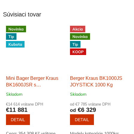
Súvisiaci tovar
Novinka
Akcia
Tip
Novinka
Kubota
Tip
KOOP
Mini Bager Berger Kraus
Berger Kraus BK1000JS
BK1600JSR s
JOYSTICK 1000 Kg
príslušenstvom motora
Skladom
Skladom
KUBOTA
€14 614 vrátane DPH
od €7 785 vrátane DPH
€11 881
€6 329
od
DETAIL
DETAIL
Cena: 354 308 Kč vrátane
Modely kategórie 1000kg: