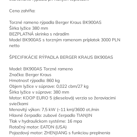
Cena zahŕňa:
Torzné rameno rýpadla Berger Kraus BK900AS
Šírka lyžice 380 mm
BEZPLATNÁ skrinka s náradím
Model BK900AS s torzným ramenom príplatok 3000 PLN
netto
ŠPECIFIKÁCIE RÝPADLA BERGER KRAUS BK900AS
Model: BK900AS Torzné rameno
Značka: Berger Kraus
Hmotnosť rýpadla: 860 kg
Objem lyžice v súprave: 0,022 cbm/27 kg
Šírka lyžice v súprave: 380 mm
Motor: KOOP EURO 5 (dieselová) verzia so žeraviacimi
sviečkami
Menovitý výkon: 7,5 kW (~11 km)/3600 ot./min
Hlavné čerpadlo: zubové čerpadlo TIANJIN
Tlak v hydraulickom systéme: 16 mpa
Rotačný motor: EATON (USA)
Pojazdový motor: ZHENJIANG s funkciou preplnenia