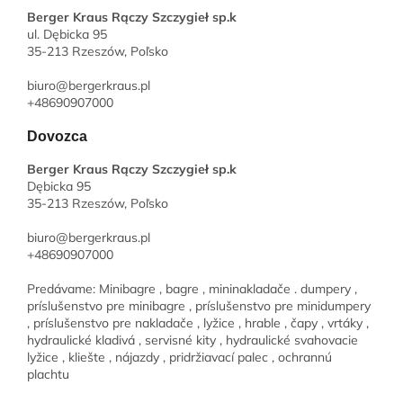
Berger Kraus Rączy Szczygieł sp.k
ul. Dębicka 95
35-213 Rzeszów, Poľsko
biuro@bergerkraus.pl
+48690907000
Dovozca
Berger Kraus Rączy Szczygieł sp.k
Dębicka 95
35-213 Rzeszów, Poľsko
biuro@bergerkraus.pl
+48690907000
Predávame: Minibagre , bagre , mininakladače . dumpery ,
príslušenstvo pre minibagre , príslušenstvo pre minidumpery
, príslušenstvo pre nakladače , lyžice , hrable , čapy , vrtáky ,
hydraulické kladivá , servisné kity , hydraulické svahovacie
lyžice , kliešte , nájazdy , pridržiavací palec , ochrannú
plachtu