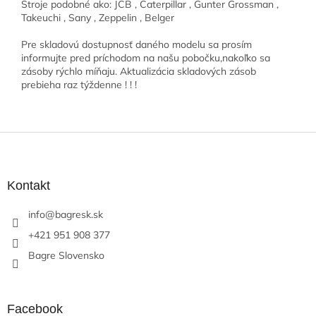
Stroje podobné ako: JCB , Caterpillar , Gunter Grossman ,
Takeuchi , Sany , Zeppelin , Belger
Pre skladovú dostupnosť daného modelu sa prosím
informujte pred príchodom na našu pobočku,nakoľko sa
zásoby rýchlo míňaju. Aktualizácia skladových zásob
prebieha raz týždenne ! ! !
Z
á
p
ä
Kontakt
t
info
@
bagresk.sk
i
e
+421 951 908 377
Bagre Slovensko
Facebook