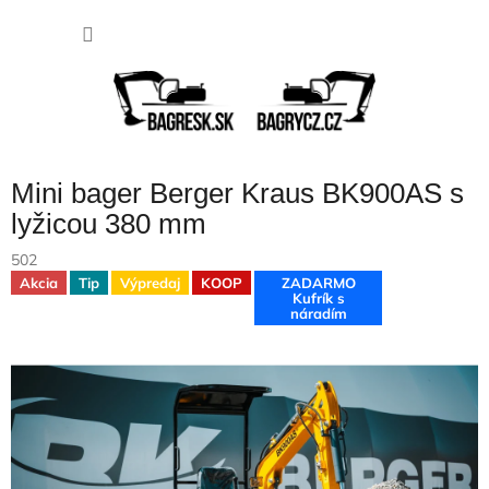
Prejsť
NÁKU
na
obsah
KOŠÍK
Mini bager Berger Kraus BK900AS s
lyžicou 380 mm
502
Akcia
Tip
Výpredaj
KOOP
ZADARMO
Kufrík s
náradím