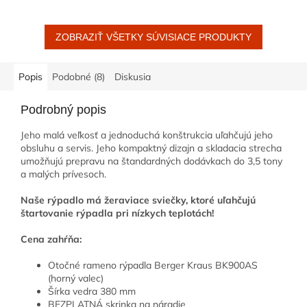
veľkosť a jednoduchá
konštrukcia...
ZOBRAZIŤ VŠETKY SÚVISIACE PRODUKTY
Popis
Podobné (8)
Diskusia
Podrobný popis
Jeho malá veľkosť a jednoduchá konštrukcia uľahčujú jeho
obsluhu a servis. Jeho kompaktný dizajn a skladacia strecha
umožňujú prepravu na štandardných dodávkach do 3,5 tony
a malých prívesoch.
Naše rýpadlo má žeraviace sviečky, ktoré uľahčujú
štartovanie rýpadla pri nízkych teplotách!
Cena zahŕňa:
Otočné rameno rýpadla Berger Kraus BK900AS
(horný valec)
Šírka vedra 380 mm
BEZPLATNÁ skrinka na náradie