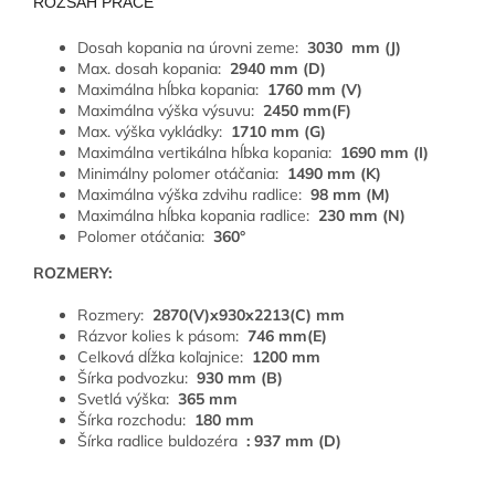
ROZSAH PRÁCE
Dosah kopania na úrovni zeme:
3030
mm (J)
Max. dosah kopania:
2940 mm (D)
Maximálna hĺbka kopania:
1760 mm (V)
Maximálna výška výsuvu:
2450 mm(F)
Max. výška vykládky:
1710 mm (G)
Maximálna vertikálna hĺbka kopania:
1690 mm (I)
Minimálny polomer otáčania:
1490 mm (K)
Maximálna výška zdvihu radlice:
98 mm (M)
Maximálna hĺbka kopania radlice:
230 mm (N)
Polomer otáčania:
360°
ROZMERY:
Rozmery:
2870(V)x930x2213(C) mm
Rázvor kolies k pásom:
746 mm(E)
Celková dĺžka koľajnice:
1200 mm
Šírka podvozku:
930 mm (B)
Svetlá výška:
365 mm
Šírka rozchodu:
180 mm
Šírka radlice buldozéra
: 937 mm (D)