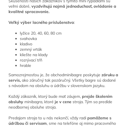
Skúsenosti našich zákazníkov s týmito mini rýpadlami sú
veľmi dobré,
vyzdvihujú najmä jednoduchosť, ovládanie a
kvalitné spracovanie.
Veľký výber lacného príslušenstva
:
lyžice 20, 40, 60, 80 cm
svahovka
kladivo
zemný vrták
kliešte na klady
rozrývací tŕň
hrable
Samozrejmosťou je, že obchodminibagre poskytuje
záruku a
servis,
ako záručný tak pozáručný. Všetky bagre sú dodané
s návodom na obsluhu a údržbu v slovenskom jazyku.
Každý zákazník, ktorý bude mať záujem,
prejde školením
obsluhy
minibagra, ktoré
je v cene
stroja. Tým sa predíde
neodbornej obsluhe stroja.
Predajom stroja to u nás nekončí, vždy radi
pomôžeme s
údržbou či servisom
, sme na telefóne aj mimo pracovného