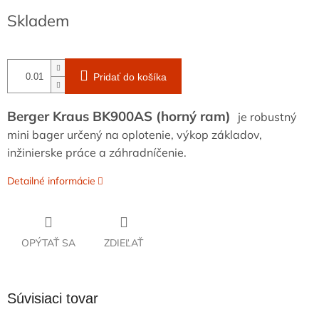
Jednotková
Skladem
cena:
Pridať do košíka
Berger Kraus BK900AS (horný ram)
je robustný
mini bager určený na oplotenie, výkop základov,
inžinierske práce a záhradníčenie.
Detailné informácie
OPÝTAŤ SA
ZDIEĽAŤ
Súvisiaci tovar