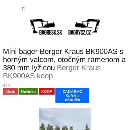
Prejsť
NÁKU
na
obsah
KOŠÍK
Mini bager Berger Kraus BK900AS s
horným valcom, otočným ramenom a
380 mm lyžicou
Berger Kraus
BK900AS koop
474
Akcia
Novinka
KOOP
ZADARMO
Kufrík s
náradím