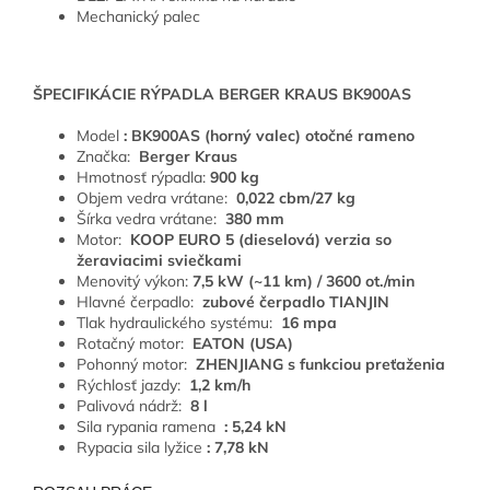
Mechanický palec
ŠPECIFIKÁCIE RÝPADLA BERGER KRAUS BK900AS
Model
: BK900AS (horný valec) otočné rameno
Značka:
Berger Kraus
Hmotnosť rýpadla:
900 kg
Objem vedra vrátane:
0,022 cbm/27 kg
Šírka vedra vrátane:
380 mm
Motor:
KOOP EURO 5 (dieselová) verzia so
žeraviacimi sviečkami
Menovitý výkon:
7,5 kW (~11 km) / 3600 ot./min
Hlavné čerpadlo:
zubové čerpadlo TIANJIN
Tlak hydraulického systému:
16 mpa
Rotačný motor:
EATON (USA)
Pohonný motor:
ZHENJIANG s funkciou preťaženia
Rýchlosť jazdy:
1,2 km/h
Palivová nádrž:
8 l
Sila rypania ramena
: 5,24 kN
Rypacia sila lyžice
: 7,78 kN