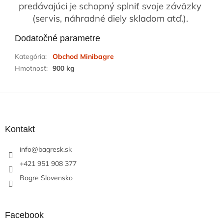
predávajúci je schopný splniť svoje záväzky
(servis, náhradné diely skladom atď.).
Dodatočné parametre
Kategória
:
Obchod Minibagre
Hmotnosť
:
900 kg
Z
á
p
ä
Kontakt
t
info
@
bagresk.sk
i
e
+421 951 908 377
Bagre Slovensko
Facebook