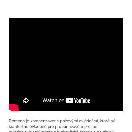
Rameno je kompenzované pákovými ovládačmi, ktoré sú
komfortne ovládané pre protiúnavové a presné