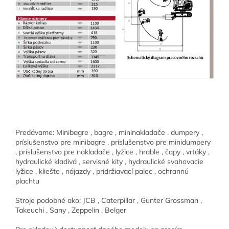
Predávame: Minibagre , bagre , mininakladače . dumpery ,
príslušenstvo pre minibagre , príslušenstvo pre minidumpery
, príslušenstvo pre nakladače , lyžice , hrable , čapy , vrtáky ,
hydraulické kladivá , servisné kity , hydraulické svahovacie
lyžice , kliešte , nájazdy , pridržiavací palec , ochrannú
plachtu
Stroje podobné ako: JCB , Caterpillar , Gunter Grossman ,
Takeuchi , Sany , Zeppelin , Belger