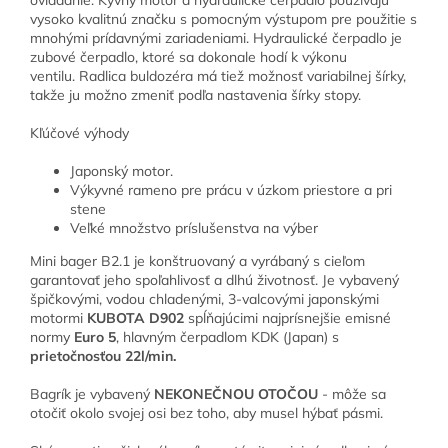
ovládanie. Kyvný motor a hydraulické čerpadlo používajú
vysoko kvalitnú značku s pomocným výstupom pre použitie s
mnohými prídavnými zariadeniami. Hydraulické čerpadlo je
zubové čerpadlo, ktoré sa dokonale hodí k výkonu
ventilu. Radlica buldozéra má tiež možnosť variabilnej šírky,
takže ju možno zmeniť podľa nastavenia šírky stopy.
Kľúčové výhody
Japonský motor.
Výkyvné rameno pre prácu v úzkom priestore a pri
stene
Veľké množstvo príslušenstva na výber
Mini bager B2.1 je konštruovaný a vyrábaný s cieľom
garantovať jeho spoľahlivosť a dlhú životnosť. Je vybavený
špičkovými, vodou chladenými, 3-valcovými japonskými
motormi
KUBOTA D902
spĺňajúcimi najprísnejšie emisné
normy
Euro 5
, hlavným čerpadlom KDK (Japan) s
prietočnosťou 22l/min.
Bagrík je vybavený
NEKONEČNOU OTOČOU
- môže sa
otočiť okolo svojej osi bez toho, aby musel hýbať pásmi.