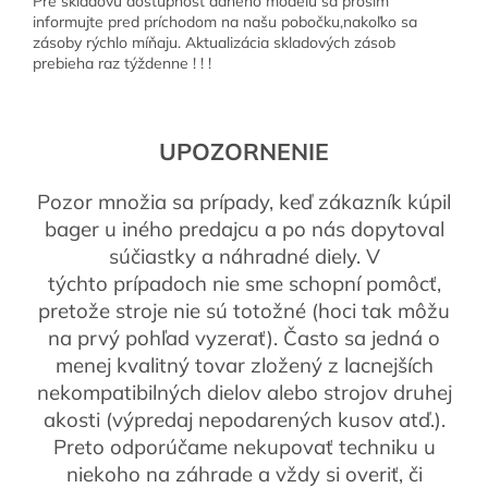
Pre skladovú dostupnosť daného modelu sa prosím
informujte pred príchodom na našu pobočku,nakoľko sa
zásoby rýchlo míňaju. Aktualizácia skladových zásob
prebieha raz týždenne ! ! !
UPOZORNENIE
Pozor množia sa prípady, keď zákazník kúpil
bager u iného predajcu a po nás dopytoval
súčiastky a náhradné diely. V
týchto prípadoch nie sme schopní pomôcť,
pretože stroje nie sú totožné (hoci tak môžu
na prvý pohľad vyzerať). Často sa jedná o
menej kvalitný tovar zložený z lacnejších
nekompatibilných dielov alebo strojov druhej
akosti (výpredaj nepodarených kusov atď.).
Preto odporúčame nekupovať techniku ​​u
niekoho na záhrade a vždy si overiť, či