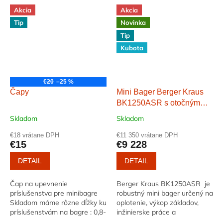
Akcia
Akcia
Tip
Novinka
Tip
Kubota
€20
–25 %
Čapy
Mini Bager Berger Kraus
BK1250ASR s otočným
ramenom, nastaviteľnými
Skladom
Skladom
pásmi a 380 mm lyžicou
€18 vrátane DPH
€11 350 vrátane DPH
€15
€9 228
DETAIL
DETAIL
Čap na upevnenie
Berger Kraus BK1250ASR je
príslušenstva pre minibagre
robustný mini bager určený na
Skladom máme rôzne dĺžky ku
oplotenie, výkop základov,
príslušenstvám na bagre : 0,8-
inžinierske práce a
1,2t 1,5-2t 2,8t+
záhradníčenie. Jeho malá