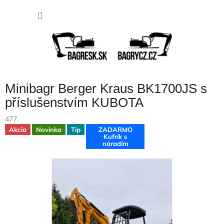
Prejsť
NÁKU
na
obsah
KOŠÍK
Minibagr Berger Kraus BK1700JS s
příslušenstvím KUBOTA
477
Akcia
Novinka
Tip
ZADARMO
Kufrík s
náradím