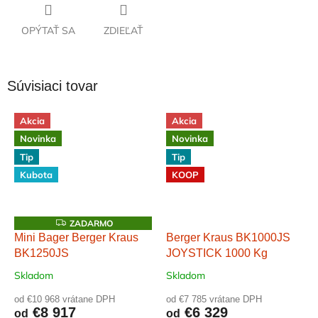
OPÝTAŤ SA
ZDIEĽAŤ
Súvisiaci tovar
Akcia
Akcia
Novinka
Novinka
Tip
Tip
Kubota
KOOP
Z
ZADARMO
A
Mini Bager Berger Kraus
Berger Kraus BK1000JS
D
BK1250JS
JOYSTICK 1000 Kg
A
R
M
Skladom
Skladom
O
od €10 968 vrátane DPH
od €7 785 vrátane DPH
€8 917
€6 329
od
od