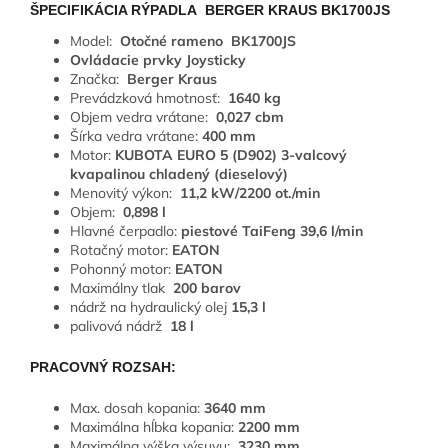
ŠPECIFIKÁCIA RÝPADLA BERGER KRAUS
BK1700JS
Model:
Otočné rameno
BK1700JS
Ovládacie prvky Joysticky
Značka:
Berger Kraus
Prevádzková hmotnosť:
1640 kg
Objem vedra vrátane:
0,027 cbm
Šírka vedra vrátane:
400 mm
Motor:
KUBOTA EURO 5 (D902) 3-valcový
kvapalinou chladený (dieselový)
Menovitý výkon:
11,2 kW/2200 ot./min
Objem:
0,898 l
Hlavné čerpadlo:
piestové TaiFeng 39,6 l/min
Rotačný motor:
EATON
Pohonný motor:
EATON
Maximálny tlak
200 barov
nádrž na hydraulický olej
15,3 l
palivová nádrž
18 l
PRACOVNÝ ROZSAH:
Max. dosah kopania:
3640 mm
Maximálna hĺbka kopania:
2200 mm
Maximálna výška výsuvu:
3230 mm