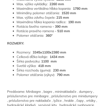
Max. výška vykládky:
2260 mm
Maximálna vertikálna hĺbka kopania:
1780 mm
Minimálny polomer otáčania:
1520 mm
Max. výška zdvihu čepele:
215 mm
Maximálna hĺbka kopania radlice:
190 mm
Rotácia ľavého ramena
- 390 mm
Rotácia pravého ramena
- 510 mm
Polomer otáčania:
360°
ROZMERY:
Rozmery:
3345x1100x2380 mm
Celková dĺžka koľaje:
1434 mm
Šírka podvozku:
1100
mm
Svetlá výška:
418 mm
Šírka rozchodu (guma):
230 mm
Polomer otáčania (výkyv):
790 mm
Predávame: Minibagre , bagre , mininakladače . dumpery ,
príslušenstvo pre minibagre , príslušenstvo pre minidumpery
, príslušenstvo pre nakladače , lyžice , hrable , čapy , vrtáky ,
hydraulické kladivá , servisné kity , hydraulické svahovacie