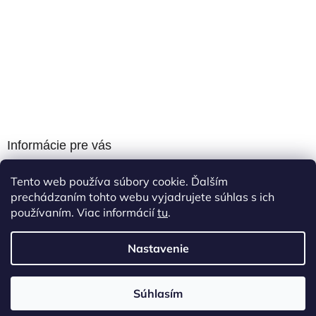
Informácie pre vás
Obchodné podmienky
Tento web používa súbory cookie. Ďalším
Podmienky ochrany osobných údajov
prechádzaním tohto webu vyjadrujete súhlas s ich
používaním. Viac informácií
tu
.
Nastavenie
Vytvoril Shoptet
Súhlasím
Copyright 2026
BagreSK
. Všetky práva vyhradené.