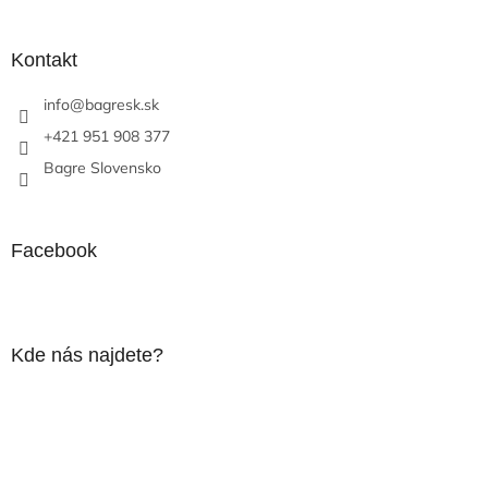
á
p
ä
Kontakt
t
info
@
bagresk.sk
i
e
+421 951 908 377
Bagre Slovensko
Facebook
Kde nás najdete?