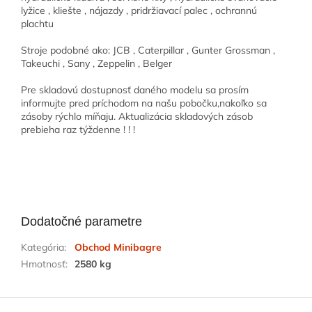
lyžice , kliešte , nájazdy , pridržiavací palec , ochrannú
plachtu
Stroje podobné ako: JCB , Caterpillar , Gunter Grossman ,
Takeuchi , Sany , Zeppelin , Belger
Pre skladovú dostupnosť daného modelu sa prosím
informujte pred príchodom na našu pobočku,nakoľko sa
zásoby rýchlo míňaju. Aktualizácia skladových zásob
prebieha raz týždenne ! ! !
Dodatočné parametre
Kategória
:
Obchod Minibagre
Hmotnosť
:
2580 kg
Z