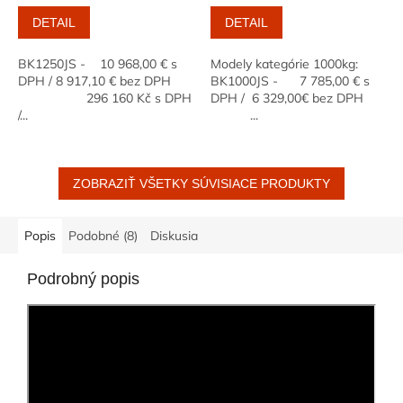
DETAIL
DETAIL
BK1250JS - 10 968,00 € s
Modely kategórie 1000kg:
DPH / 8 917,10 € bez DPH
BK1000JS - 7 785,00 € s
296 160 Kč s DPH
DPH / 6 329,00€ bez DPH
/...
...
ZOBRAZIŤ VŠETKY SÚVISIACE PRODUKTY
Popis
Podobné (8)
Diskusia
Podrobný popis