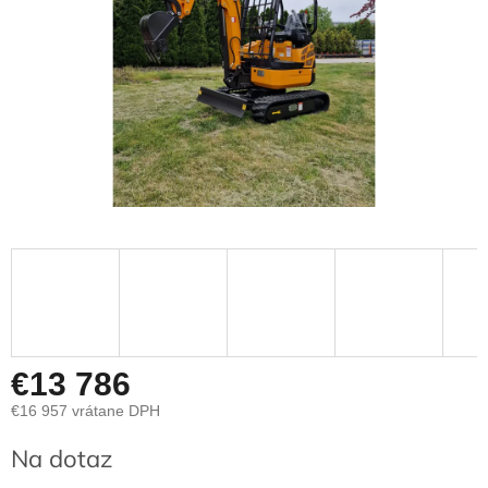
€13 786
€16 957 vrátane DPH
Jednotková
Na dotaz
cena: