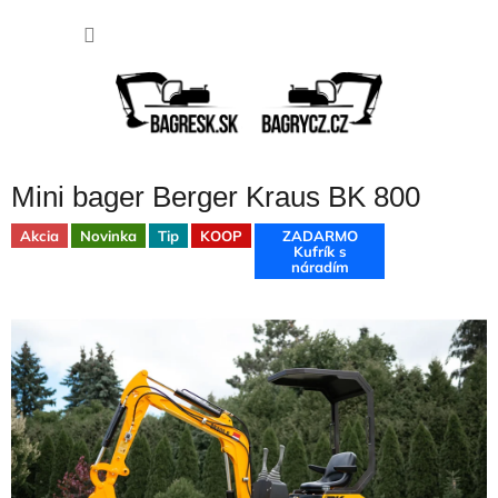
Prejsť
NÁKU
na
obsah
KOŠÍK
Mini bager Berger Kraus BK 800
Akcia
Novinka
Tip
KOOP
ZADARMO
Kufrík s
náradím