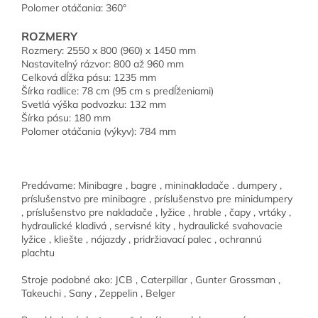
Polomer otáčania: 360°
ROZMERY
Rozmery: 2550 x 800 (960) x 1450 mm
Nastaviteľný rázvor: 800 až 960 mm
Celková dĺžka pásu: 1235 mm
Šírka radlice: 78 cm (95 cm s predĺženiami)
Svetlá výška podvozku: 132 mm
Šírka pásu: 180 mm
Polomer otáčania (výkyv): 784 mm
Predávame: Minibagre , bagre , mininakladače . dumpery ,
príslušenstvo pre minibagre , príslušenstvo pre minidumpery
, príslušenstvo pre nakladače , lyžice , hrable , čapy , vrtáky ,
hydraulické kladivá , servisné kity , hydraulické svahovacie
lyžice , kliešte , nájazdy , pridržiavací palec , ochrannú
plachtu
Stroje podobné ako: JCB , Caterpillar , Gunter Grossman ,
Takeuchi , Sany , Zeppelin , Belger