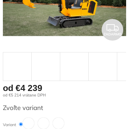
Z
ZADARMO
A
D
A
R
M
od
€4 239
od
€5 214
vrátane DPH
O
Jednotková
Zvoľte variant
cena:
Variant