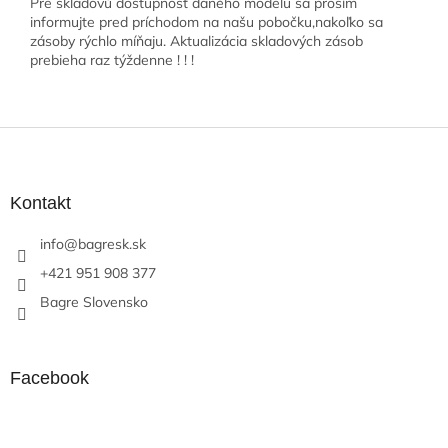
Pre skladovú dostupnosť daného modelu sa prosím
informujte pred príchodom na našu pobočku,nakoľko sa
zásoby rýchlo míňaju. Aktualizácia skladových zásob
prebieha raz týždenne ! ! !
Z
á
p
ä
Kontakt
t
info
@
bagresk.sk
i
e
+421 951 908 377
Bagre Slovensko
Facebook