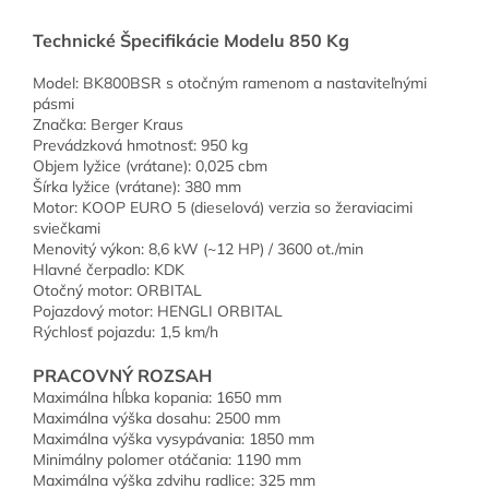
Technické Špecifikácie Modelu 850 Kg
Model: BK800BSR s ​​otočným ramenom a nastaviteľnými
pásmi
Značka: Berger Kraus
Prevádzková hmotnosť: 950 kg
Objem lyžice (vrátane): 0,025 cbm
Šírka lyžice (vrátane): 380 mm
Motor: KOOP EURO 5 (dieselová) verzia so žeraviacimi
sviečkami
Menovitý výkon: 8,6 kW (~12 HP) / 3600 ot./min
Hlavné čerpadlo: KDK
Otočný motor: ORBITAL
Pojazdový motor: HENGLI ORBITAL
Rýchlosť pojazdu: 1,5 km/h
PRACOVNÝ ROZSAH
Maximálna hĺbka kopania: 1650 mm
Maximálna výška dosahu: 2500 mm
Maximálna výška vysypávania: 1850 mm
Minimálny polomer otáčania: 1190 mm
Maximálna výška zdvihu radlice: 325 mm