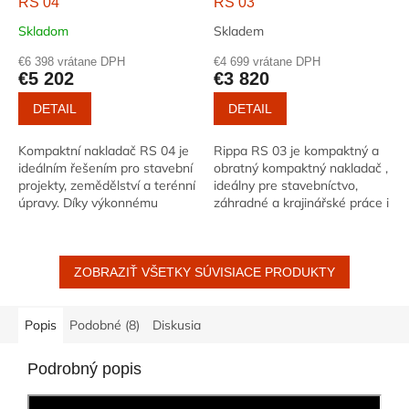
RS 04
RS 03
Skladom
Skladem
€6 398 vrátane DPH
€4 699 vrátane DPH
€5 202
€3 820
DETAIL
DETAIL
Kompaktní nakladač RS 04 je
Rippa RS 03 je kompaktný a
ideálním řešením pro stavební
obratný kompaktný nakladač ,
projekty, zemědělství a terénní
ideálny pre stavebníctvo,
úpravy. Díky výkonnému
záhradné a krajinářské práce i
dieselovému motoru Kubota,
komunálne a
vysoké nosnosti a
poľnohospodárske využitie.
kompaktním...
Vďaka...
ZOBRAZIŤ VŠETKY SÚVISIACE PRODUKTY
Popis
Podobné (8)
Diskusia
Podrobný popis