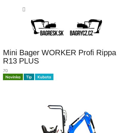
Prejsť
NÁKU
na
obsah
KOŠÍK
Mini Bager WORKER Profi Rippa
R13 PLUS
70
Novinka
Tip
Kubota