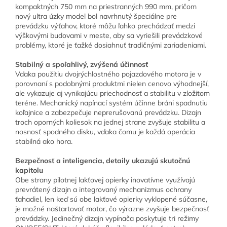
kompaktných 750 mm na priestranných 990 mm, pričom
nový ultra úzky model bol navrhnutý špeciálne pre
prevádzku výťahov, ktoré môžu ľahko prechádzať medzi
výškovými budovami v meste, aby sa vyriešili prevádzkové
problémy, ktoré je ťažké dosiahnuť tradičnými zariadeniami.
Stabilný a spoľahlivý, zvýšená účinnosť
Vďaka použitiu dvojrýchlostného pojazdového motora je v
porovnaní s podobnými produktmi nielen cenovo výhodnejší,
ale vykazuje aj vynikajúcu priechodnosť a stabilitu v zložitom
teréne. Mechanický napínací systém účinne bráni spadnutiu
koľajnice a zabezpečuje neprerušovanú prevádzku. Dizajn
troch oporných koliesok na jednej strane zvyšuje stabilitu a
nosnosť spodného disku, vďaka čomu je každá operácia
stabilná ako hora.
Bezpečnosť a inteligencia, detaily ukazujú skutočnú
kapitolu
Obe strany pilotnej lakťovej opierky inovatívne využívajú
prevrátený dizajn a integrovaný mechanizmus ochrany
ťahadiel, len keď sú obe lakťové opierky vyklopené súčasne,
je možné naštartovať motor, čo výrazne zvyšuje bezpečnosť
prevádzky. Jedinečný dizajn vypínača poskytuje tri režimy