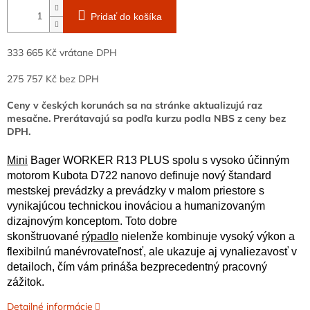
Pridať do košíka
333 665 Kč vrátane DPH
275 757 Kč bez DPH
Ceny v českých korunách sa na stránke aktualizujú raz
mesačne. Prerátavajú sa podľa kurzu podla NBS z ceny bez
DPH.
Mini
Bager
WORKER R13 PLUS spolu s vysoko účinným
motorom Kubota D722 nanovo definuje nový štandard
mestskej prevádzky a prevádzky v malom priestore s
vynikajúcou technickou inováciou a humanizovaným
dizajnovým konceptom. Toto dobre
skonštruované
rýpadlo
nielenže kombinuje vysoký výkon a
flexibilnú manévrovateľnosť, ale ukazuje aj vynaliezavosť v
detailoch, čím vám prináša bezprecedentný pracovný
zážitok.
Detailné informácie