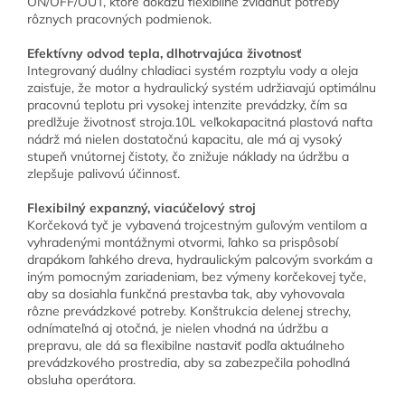
ON/OFF/OUT, ktoré dokážu flexibilne zvládnuť potreby
rôznych pracovných podmienok.
Efektívny odvod tepla, dlhotrvajúca životnosť
Integrovaný duálny chladiaci systém rozptylu vody a oleja
zaisťuje, že motor a hydraulický systém udržiavajú optimálnu
pracovnú teplotu pri vysokej intenzite prevádzky, čím sa
predlžuje životnosť stroja.10L veľkokapacitná plastová nafta
nádrž má nielen dostatočnú kapacitu, ale má aj vysoký
stupeň vnútornej čistoty, čo znižuje náklady na údržbu a
zlepšuje palivovú účinnosť.
Flexibilný expanzný, viacúčelový stroj
Korčeková tyč je vybavená trojcestným guľovým ventilom a
vyhradenými montážnymi otvormi, ľahko sa prispôsobí
drapákom ľahkého dreva, hydraulickým palcovým svorkám a
iným pomocným zariadeniam, bez výmeny korčekovej tyče,
aby sa dosiahla funkčná prestavba tak, aby vyhovovala
rôzne prevádzkové potreby. Konštrukcia delenej strechy,
odnímateľná aj otočná, je nielen vhodná na údržbu a
prepravu, ale dá sa flexibilne nastaviť podľa aktuálneho
prevádzkového prostredia, aby sa zabezpečila pohodlná
obsluha operátora.