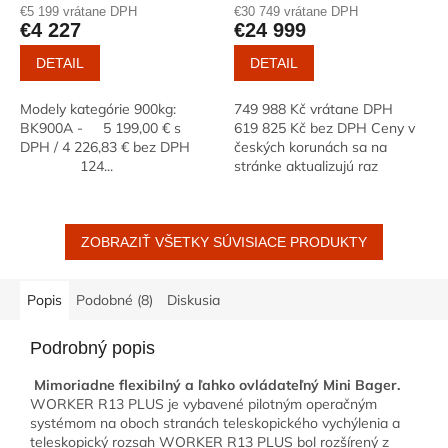
€5 199 vrátane DPH
€30 749 vrátane DPH
€4 227
€24 999
DETAIL
DETAIL
Modely kategórie 900kg:
749 988 Kč vrátane DPH
BK900A - 5 199,00 € s
619 825 Kč bez DPH Ceny v
DPH / 4 226,83 € bez DPH
českých korunách sa na
124...
stránke aktualizujú raz
mesačne. Prerátavajú sa
podľa kurzu podla NBS z ceny
bez DPH. WORKER R32...
ZOBRAZIŤ VŠETKY SÚVISIACE PRODUKTY
Popis
Podobné (8)
Diskusia
Podrobný popis
Mimoriadne flexibilný a ľahko ovládateľný Mini Bager.
WORKER R13 PLUS je vybavené pilotným operačným
systémom na oboch stranách teleskopického vychýlenia a
teleskopický rozsah WORKER R13 PLUS bol rozšírený z