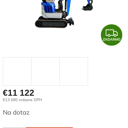
Z
ZADARMO
A
D
A
R
M
€11 122
€13 680 vrátane DPH
O
Jednotková
Na dotaz
cena: