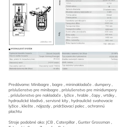
Predávame: Minibagre , bagre , mininakladače . dumpery ,
príslušenstvo pre minibagre , príslušenstvo pre minidumpery
, príslušenstvo pre nakladače , lyžice , hrable , čapy , vrtáky ,
hydraulické kladivá , servisné kity , hydraulické svahovacie
lyžice , kliešte , nájazdy , pridržiavací palec , ochrannú
plachtu
Stroje podobné ako: JCB , Caterpillar , Gunter Grossman ,