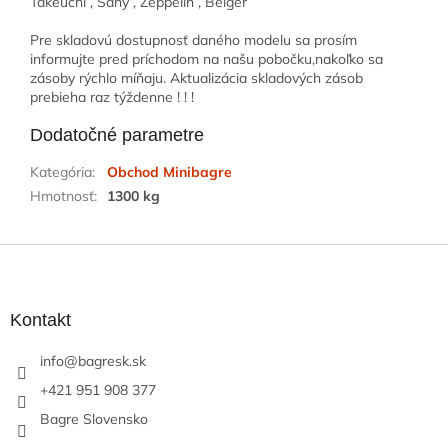
Takeuchi , Sany , Zeppelin , Belger
Pre skladovú dostupnosť daného modelu sa prosím
informujte pred príchodom na našu pobočku,nakoľko sa
zásoby rýchlo míňaju. Aktualizácia skladových zásob
prebieha raz týždenne ! ! !
Dodatočné parametre
Kategória
:
Obchod Minibagre
Hmotnosť
:
1300 kg
Z
á
p
ä
Kontakt
t
info
@
bagresk.sk
i
e
+421 951 908 377
Bagre Slovensko