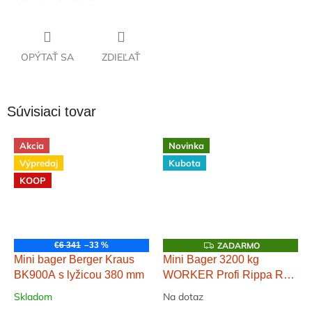
OPÝTAŤ SA
ZDIEĽAŤ
Súvisiaci tovar
Akcia
Novinka
Výpredaj
Kubota
KOOP
Z
€6 341
–33 %
ZADARMO
A
Mini bager Berger Kraus
Mini Bager 3200 kg
D
BK900A s lyžicou 380 mm
WORKER Profi Rippa R32
A
R
KING
M
Skladom
Na dotaz
O